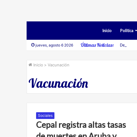
Inicio
Política
Últimas Noticias:
Desestim
jueves, agosto 6 2026
Inicio
>
Vacunación
Vacunación
Sociales
Cepal registra altas tasas
de muertes en Aruba y