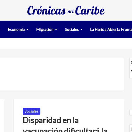
Economía
Migración
Sociales
La Herida Abierta Fronte
an pruebas acusatorias contra los cinco deportados de Aruba detenido
Sociales
Disparidad en la
vacunación dificultará la