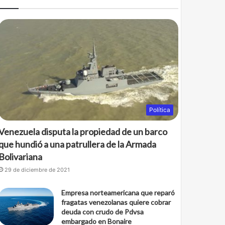
b
t
o
e
o
r
k
Política
Venezuela disputa la propiedad de un barco
que hundió a una patrullera de la Armada
Bolivariana
29 de diciembre de 2021
Empresa norteamericana que reparó
fragatas venezolanas quiere cobrar
deuda con crudo de Pdvsa
embargado en Bonaire