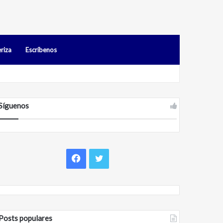
riza
Escríbenos
s en Falcón
Síguenos
F
T
a
w
c
i
Posts populares
e
t