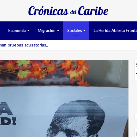
Economía
Migración
Sociales
La Herida Abierta Fronte
man pruebas acusatorias contra los cinco deportados de Aruba detenid