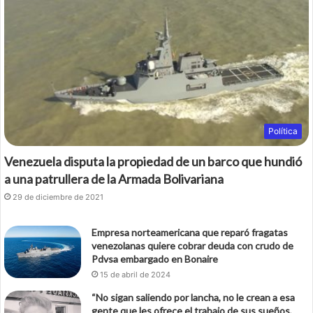
o
e
o
r
k
Política
Venezuela disputa la propiedad de un barco que hundió
a una patrullera de la Armada Bolivariana
29 de diciembre de 2021
Empresa norteamericana que reparó fragatas
venezolanas quiere cobrar deuda con crudo de
Pdvsa embargado en Bonaire
15 de abril de 2024
“No sigan saliendo por lancha, no le crean a esa
gente que les ofrece el trabajo de sus sueños,