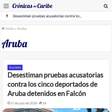
Menú
B
Desestiman pruebas acusatorias contra los cinco deportados de Aruba detenidos en Falcón
Inicio
>
Aruba
Aruba
Sociales
Desestiman pruebas acusatorias
contra los cinco deportados de
Aruba detenidos en Falcón
17 de julio de 2026
56