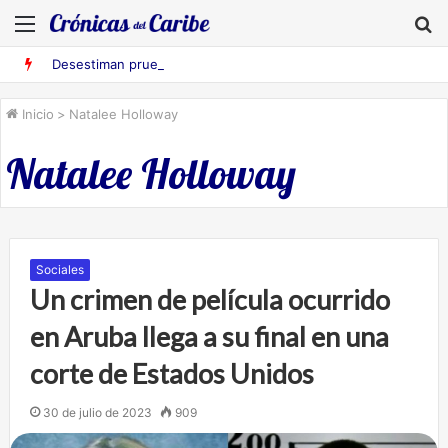
Menú
B
Desestiman pruebas acusatorias contra los cinco deportados de Aruba detenidos en Falcón
Inicio
>
Natalee Holloway
Natalee Holloway
Sociales
Un crimen de película ocurrido
en Aruba llega a su final en una
corte de Estados Unidos
30 de julio de 2023
909