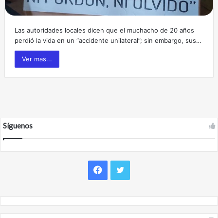
Las autoridades locales dicen que el muchacho de 20 años
perdió la vida en un “accidente unilateral”; sin embargo, sus…
Ver mas...
Síguenos
F
T
a
w
c
i