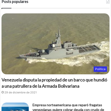
Posts populares
e
t
b
t
o
e
o
r
k
Política
Venezuela disputa la propiedad de un barco que hundió
a una patrullera de la Armada Bolivariana
29 de diciembre de 2021
Empresa norteamericana que reparó fragatas
venezolanas quiere cobrar deuda con crudo de