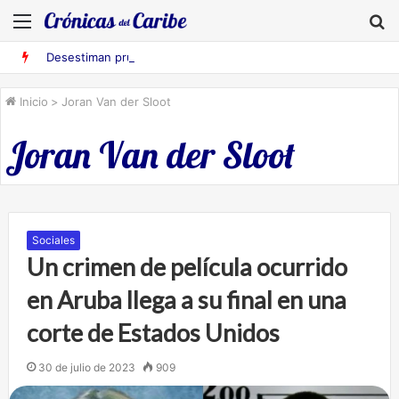
Menú
B
Desestiman pruebas acusatorias contra los cinco deportados de Aruba detenidos en Falcón
Inicio
>
Joran Van der Sloot
Joran Van der Sloot
Sociales
Un crimen de película ocurrido
en Aruba llega a su final en una
corte de Estados Unidos
30 de julio de 2023
909