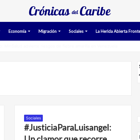
Economía
Migración
Sociales
La Herida Abierta Fronte
iman pruebas acusatorias contra los cinco deportados de Aruba deteni
Sociales
#JusticiaParaLuisangel:
Un clamor que recorre