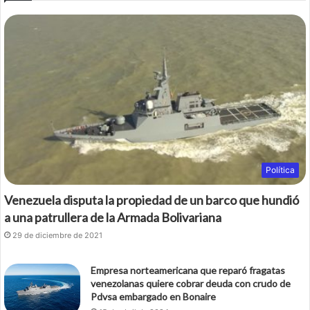
b
t
o
e
o
r
k
Política
Venezuela disputa la propiedad de un barco que hundió
a una patrullera de la Armada Bolivariana
29 de diciembre de 2021
Empresa norteamericana que reparó fragatas
venezolanas quiere cobrar deuda con crudo de
Pdvsa embargado en Bonaire