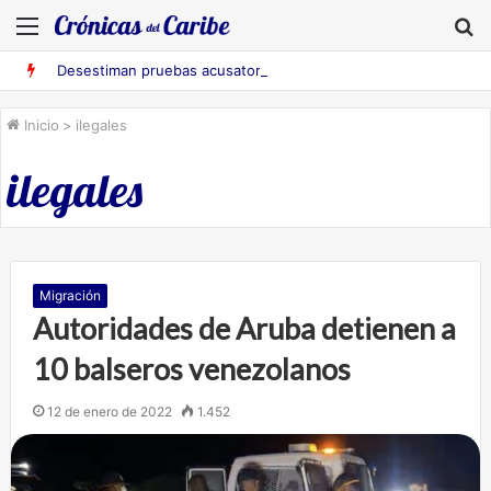
Menú
B
Desestiman pruebas acusatorias contra los cinco deportados de Aruba detenidos en Falcón
Inicio
>
ilegales
ilegales
Migración
Autoridades de Aruba detienen a
10 balseros venezolanos
12 de enero de 2022
1.452