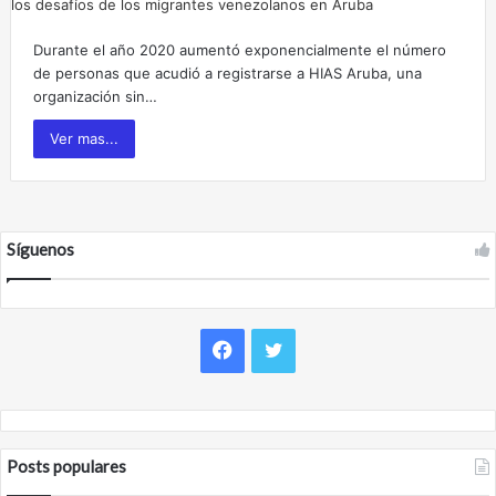
Durante el año 2020 aumentó exponencialmente el número
de personas que acudió a registrarse a HIAS Aruba, una
organización sin…
Ver mas...
Síguenos
F
T
a
w
c
i
Posts populares
e
t