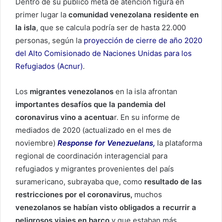
Dentro de su público meta de atención figura en
primer lugar la
comunidad venezolana residente en
la isla
, que se calcula podría ser de hasta 22.000
personas, según la
proyección de cierre de año 2020
del Alto Comisionado de Naciones Unidas para los
Refugiados (Acnur)
.
Los
migrantes venezolanos
en la isla afrontan
importantes desafíos que la pandemia del
coronavirus vino a acentua
r. En su informe de
mediados de 2020 (actualizado en el mes de
noviembre)
Response for Venezuelans,
la plataforma
regional de coordinación interagencial para
refugiados y migrantes provenientes del país
suramericano, subrayaba que, como
resultado de las
restricciones por el coronavirus,
muchos
venezolanos se habían visto obligados a recurrir a
peligrosos viajes en barco
y que estaban más