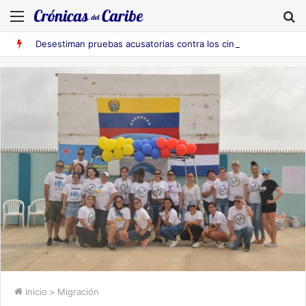
Menú
B
Desestiman pruebas acusatorias contra los cinco deportados de Aruba detenidos en Falcón
Inicio
>
Migración