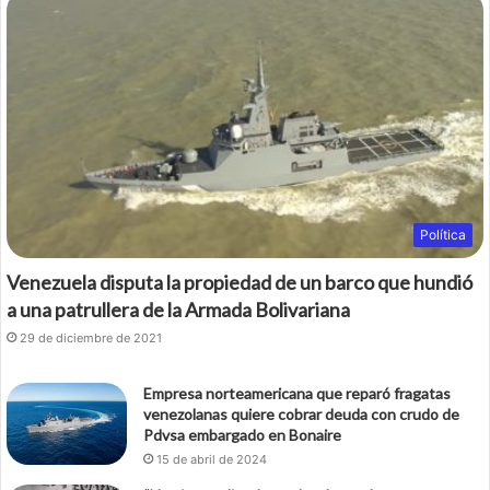
b
t
o
e
o
r
k
Política
Venezuela disputa la propiedad de un barco que hundió
a una patrullera de la Armada Bolivariana
29 de diciembre de 2021
Empresa norteamericana que reparó fragatas
venezolanas quiere cobrar deuda con crudo de
Pdvsa embargado en Bonaire
15 de abril de 2024