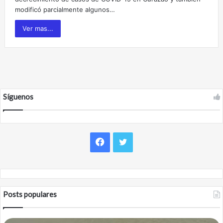
modificó parcialmente algunos…
Ver mas...
Síguenos
F
T
a
w
c
i
Posts populares
e
t