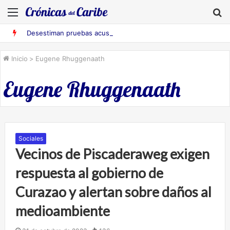
Menú
B
Desestiman pruebas acusatorias contra los cinco deportados de Aruba detenidos en Falcón
Inicio
>
Eugene Rhuggenaath
Eugene Rhuggenaath
Sociales
Vecinos de Piscaderaweg exigen
respuesta al gobierno de
Curazao y alertan sobre daños al
medioambiente