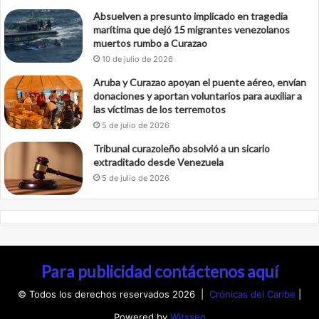
Absuelven a presunto implicado en tragedia
marítima que dejó 15 migrantes venezolanos
muertos rumbo a Curazao
10 de julio de 2026
Aruba y Curazao apoyan el puente aéreo, envían
donaciones y aportan voluntarios para auxiliar a
las víctimas de los terremotos
5 de julio de 2026
Tribunal curazoleño absolvió a un sicario
extraditado desde Venezuela
5 de julio de 2026
Para publicidad contáctenos aquí
© Todos los derechos reservados 2026 |
Crónicas del Caribe
|
Powered by
Witsseo