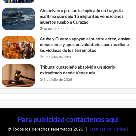
Absuelven a presunto implicado en tragedia
marítima que dejó 15 migrantes venezolanos
muertos rumbo a Curazao
10 de julio de 2026
Aruba y Curazao apoyan el puente aéreo, envían
donaciones y aportan voluntarios para auxiliar a
las víctimas de los terremotos
5 de julio de 2026
Tribunal curazoleño absolvió a un sicario
extraditado desde Venezuela
5 de julio de 2026
Para publicidad contáctenos aquí
© Todos los derechos reservados 2026 |
Crónicas del Caribe
|