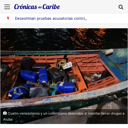
Menú
B
Desestiman pruebas acusatorias contra los cinco deportados de Aruba detenidos en Falcón
Cuatro venezolanos y un colombiano detenidos al intentar llevar drogas a
Aruba