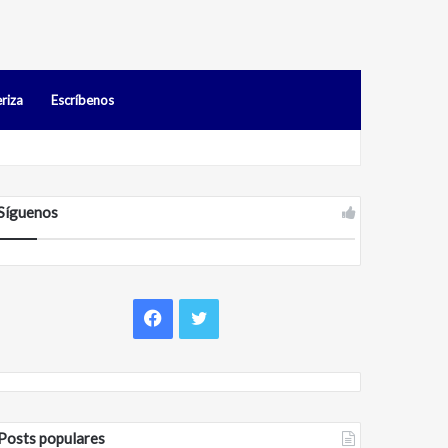
riza
Escríbenos
idos en Falcón
Síguenos
F
T
a
w
c
i
Posts populares
e
t