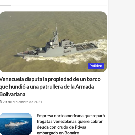
b
t
o
e
o
r
k
Política
Venezuela disputa la propiedad de un barco
que hundió a una patrullera de la Armada
Bolivariana
29 de diciembre de 2021
Empresa norteamericana que reparó
fragatas venezolanas quiere cobrar
deuda con crudo de Pdvsa
embargado en Bonaire