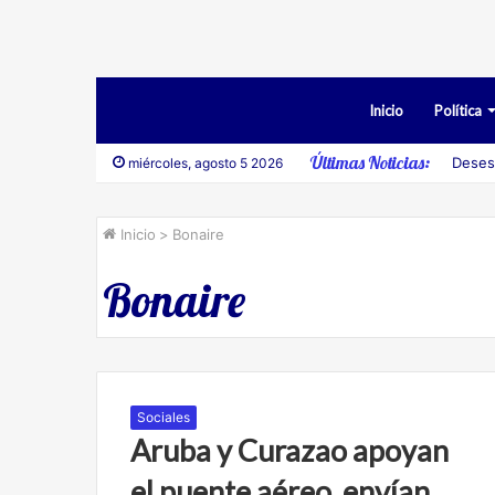
Inicio
Política
Últimas Noticias:
Deses
miércoles, agosto 5 2026
Inicio
>
Bonaire
Bonaire
Sociales
Aruba y Curazao apoyan
el puente aéreo, envían