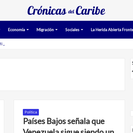
Economía
Migración
Sociales
La Herida Abierta Fronte
timan pruebas acusatorias contra los cinco deportados de Aruba deten
Política
Países Bajos señala que
Venezuela sigue siendo un