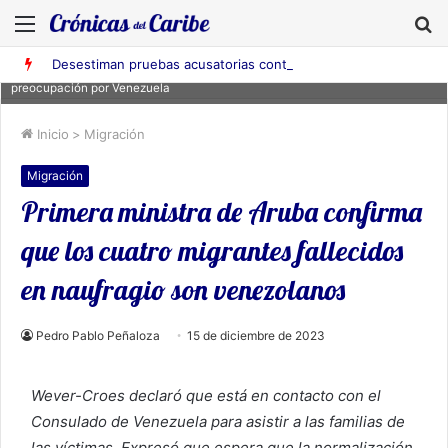
Menú
B
Desestiman pruebas acusatorias contra los cinco deportados de Aruba detenidos en Falcón
La primera ministra de Aruba, Evelyn Wever-Croes, manifestó
preocupación por Venezuela
Inicio
>
Migración
Migración
Primera ministra de Aruba confirma
que los cuatro migrantes fallecidos
en naufragio son venezolanos
Pedro Pablo Peñaloza
15 de diciembre de 2023
Wever-Croes declaró que está en contacto con el
Consulado de Venezuela para asistir a las familias de
las víctimas. Expresó que espera que la normalización