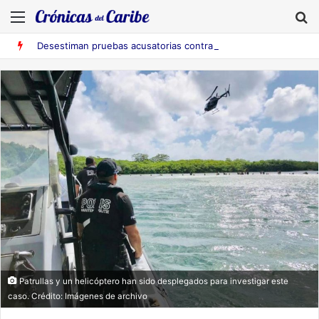
Menú
B
Desestiman pruebas acusatorias contra los cinco deportados de Aruba detenidos en Falcón
Patrullas y un helicóptero han sido desplegados para investigar este
caso. Crédito: Imágenes de archivo