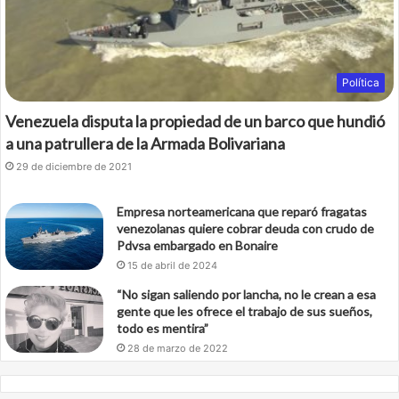
k
Política
Venezuela disputa la propiedad de un barco que hundió
a una patrullera de la Armada Bolivariana
29 de diciembre de 2021
Empresa norteamericana que reparó fragatas
venezolanas quiere cobrar deuda con crudo de
Pdvsa embargado en Bonaire
15 de abril de 2024
“No sigan saliendo por lancha, no le crean a esa
gente que les ofrece el trabajo de sus sueños,
todo es mentira”
28 de marzo de 2022