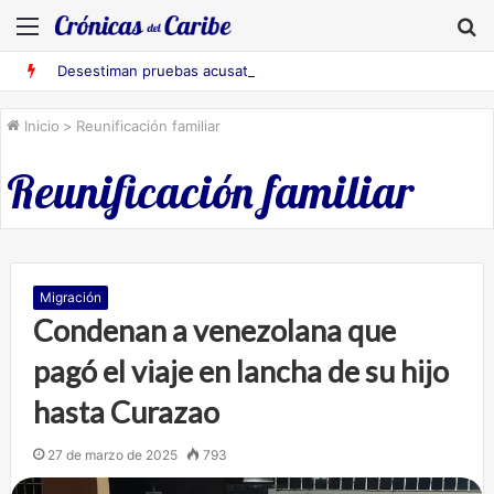
Menú
B
Desestiman pruebas acusatorias contra los cinco deportados de Aruba detenidos en Falcón
Inicio
>
Reunificación familiar
Reunificación familiar
Migración
Condenan a venezolana que
pagó el viaje en lancha de su hijo
hasta Curazao
27 de marzo de 2025
793