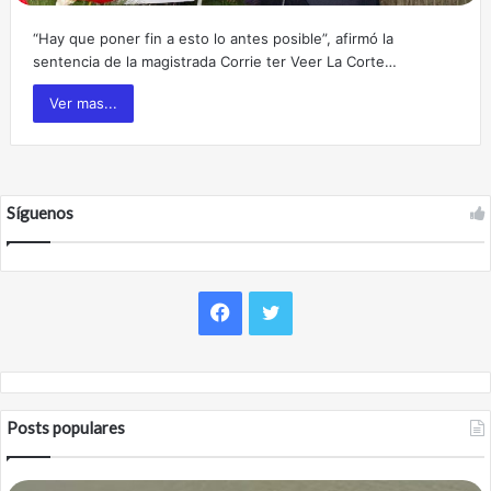
“Hay que poner fin a esto lo antes posible”, afirmó la
sentencia de la magistrada Corrie ter Veer La Corte…
Ver mas...
Síguenos
F
T
a
w
c
i
Posts populares
e
t