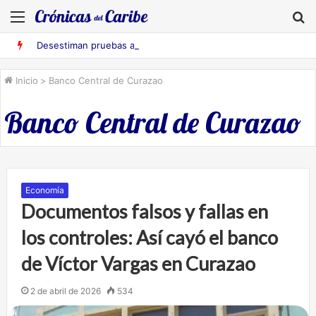
Menú
B
Desestiman pruebas acusatorias contra los cinco deportados de Aruba detenidos en Falcón
Inicio
>
Banco Central de Curazao
Banco Central de Curazao
Economía
Documentos falsos y fallas en
los controles: Así cayó el banco
de Víctor Vargas en Curazao
2 de abril de 2026
534