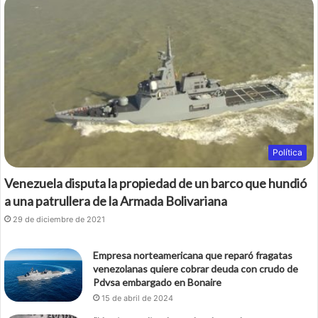
b
t
o
e
o
r
k
Política
Venezuela disputa la propiedad de un barco que hundió
a una patrullera de la Armada Bolivariana
29 de diciembre de 2021
Empresa norteamericana que reparó fragatas
venezolanas quiere cobrar deuda con crudo de
Pdvsa embargado en Bonaire
15 de abril de 2024