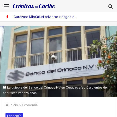
Menú
B
Curazao: MinSalud advierte riesgos de fiebre amarilla en Venezuela
La quiebra del Banco del Orinoco NV en Curazao afectó a cientos de
ahorristas venezolanos
Inicio
>
Economía
Economía