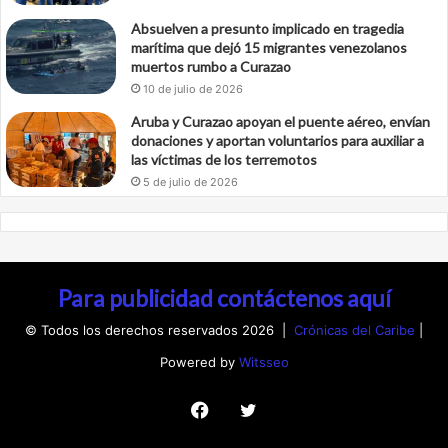
Absuelven a presunto implicado en tragedia
marítima que dejó 15 migrantes venezolanos
muertos rumbo a Curazao
10 de julio de 2026
Aruba y Curazao apoyan el puente aéreo, envían
donaciones y aportan voluntarios para auxiliar a
las víctimas de los terremotos
5 de julio de 2026
Para publicidad contáctenos aquí
© Todos los derechos reservados 2026 |
Crónicas del Caribe
|
Powered by
Witsseo
Facebook
Twitter