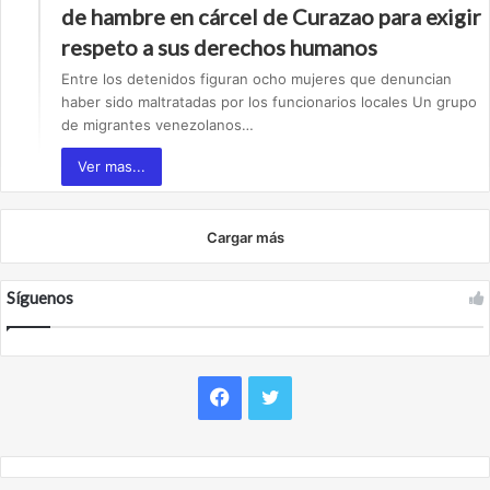
de hambre en cárcel de Curazao para exigir
respeto a sus derechos humanos
Entre los detenidos figuran ocho mujeres que denuncian
haber sido maltratadas por los funcionarios locales Un grupo
de migrantes venezolanos…
Ver mas...
Cargar más
Síguenos
F
T
a
w
c
i