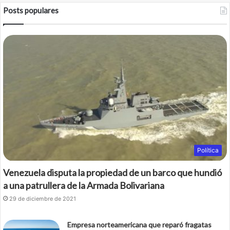
Posts populares
e
t
b
t
o
e
o
r
k
Política
Venezuela disputa la propiedad de un barco que hundió
a una patrullera de la Armada Bolivariana
29 de diciembre de 2021
Empresa norteamericana que reparó fragatas