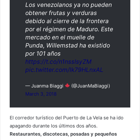
Los venezolanos ya no pueden
obtener frutas y verduras
debido al cierre de la frontera
por el régimen de Maduro. Este
mercado en el muelle de
Punda, Willemstad ha existido
por 101 años
https://t.co/n1nssIsyZM
pic.twitter.com/lk79HLnxAL
— Juanma Biaggi
(@JuanMaBiaggi)
March 3, 2018
El corredor turístico del Puerto de La Vela se ha ido
apagando durante los últimos dos años.
Restaurantes, discotecas, posadas y pequeños