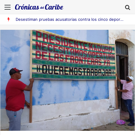
Menú
B
Desestiman pruebas acusatorias contra los cinco deportados de Aruba detenidos en Falcón