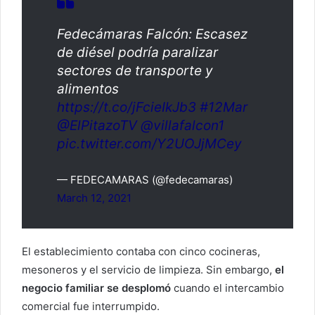
Fedecámaras Falcón: Escasez
de diésel podría paralizar
sectores de transporte y
alimentos
https://t.co/jFcieIkJb3
#12Mar
@ElPitazoTV
@villafalcon1
pic.twitter.com/Y2UOJjMCey
— FEDECAMARAS (@fedecamaras)
March 12, 2021
El establecimiento contaba con cinco cocineras,
mesoneros y el servicio de limpieza. Sin embargo,
el
negocio familiar se desplomó
cuando el intercambio
comercial fue interrumpido.