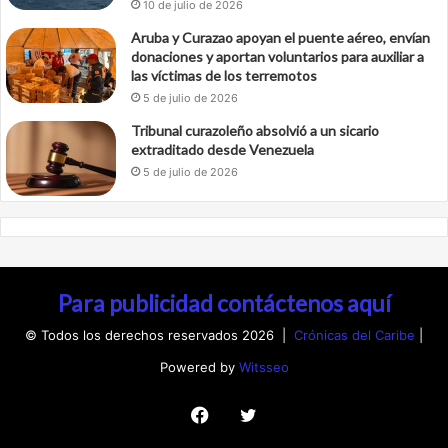
10 de julio de 2026
Aruba y Curazao apoyan el puente aéreo, envían
donaciones y aportan voluntarios para auxiliar a
las víctimas de los terremotos
5 de julio de 2026
Tribunal curazoleño absolvió a un sicario
extraditado desde Venezuela
5 de julio de 2026
Para publicidad contáctenos aquí
© Todos los derechos reservados 2026 |
Crónicas del Caribe
|
Powered by
Witsseo
Facebook
Twitter