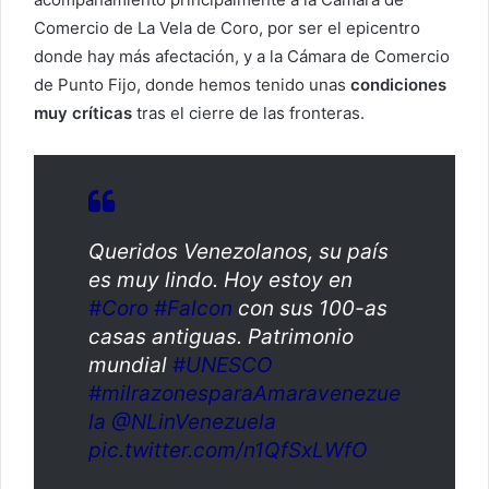
Comercio de La Vela de Coro, por ser el epicentro
donde hay más afectación, y a la Cámara de Comercio
de Punto Fijo, donde hemos tenido unas
condiciones
muy críticas
tras el cierre de las fronteras.
Queridos Venezolanos, su país
es muy lindo. Hoy estoy en
#Coro
#Falcon
con sus 100-as
casas antiguas. Patrimonio
mundial
#UNESCO
#milrazonesparaAmaravenezue
la
@NLinVenezuela
pic.twitter.com/n1QfSxLWfO