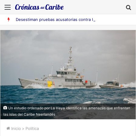
Menú
B
Desestiman pruebas acusatorias contra los cinco deportados de Aruba detenidos en Falcón
Un estudio ordenado por La Haya identifica las amenazas que enfrentan
las islas del Caribe Neerlandés
Inicio
>
Política