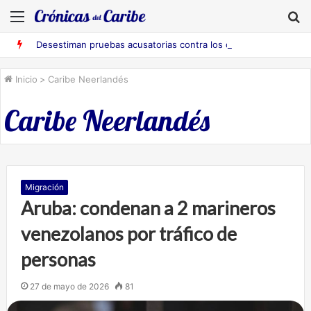
Menú
B
Desestiman pruebas acusatorias contra los cinco deportados de Aruba detenidos en Falcón
Inicio
>
Caribe Neerlandés
Caribe Neerlandés
Migración
Aruba: condenan a 2 marineros
venezolanos por tráfico de
personas
27 de mayo de 2026
81