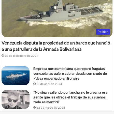
k
Política
Venezuela disputa la propiedad de un barco que hundió
a una patrullera de la Armada Bolivariana
29 de diciembre de 2021
Empresa norteamericana que reparó fragatas
venezolanas quiere cobrar deuda con crudo de
Pdvsa embargado en Bonaire
15 de abril de 2024
“No sigan saliendo por lancha, no le crean a esa
gente que les ofrece el trabajo de sus sueños,
todo es mentira”
28 de marzo de 2022