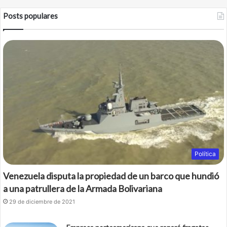
c
i
Posts populares
e
t
b
t
o
e
o
r
k
Política
Venezuela disputa la propiedad de un barco que hundió
a una patrullera de la Armada Bolivariana
29 de diciembre de 2021