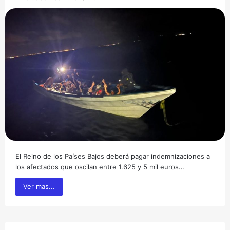
El Reino de los Países Bajos deberá pagar indemnizaciones a
los afectados que oscilan entre 1.625 y 5 mil euros…
Ver mas...