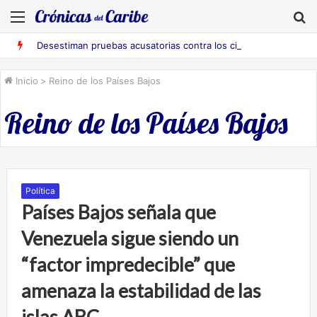
Menú
B
Desestiman pruebas acusatorias contra los cinco deportados de Aruba detenidos en Falcón
Inicio
>
Reino de los Países Bajos
Reino de los Países Bajos
Política
Países Bajos señala que
Venezuela sigue siendo un
“factor impredecible” que
amenaza la estabilidad de las
islas ABC