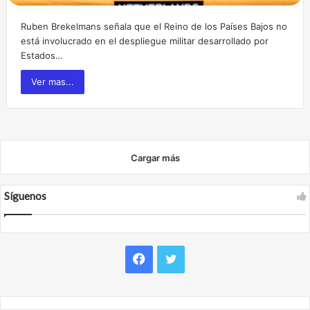
Ruben Brekelmans señala que el Reino de los Países Bajos no
está involucrado en el despliegue militar desarrollado por
Estados…
Ver mas...
Cargar más
Síguenos
F
T
a
w