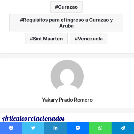
Curazao
Requisitos para el ingreso a Curazao y
Aruba
Sint Maarten
Venezuela
Yakary Prado Romero
Artículos relacionados
Facebook
Twitter
LinkedIn
Messenger
WhatsApp
Telegram