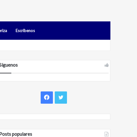
riza
Escríbenos
os en Falcón
Síguenos
F
T
a
w
c
i
Posts populares
e
t