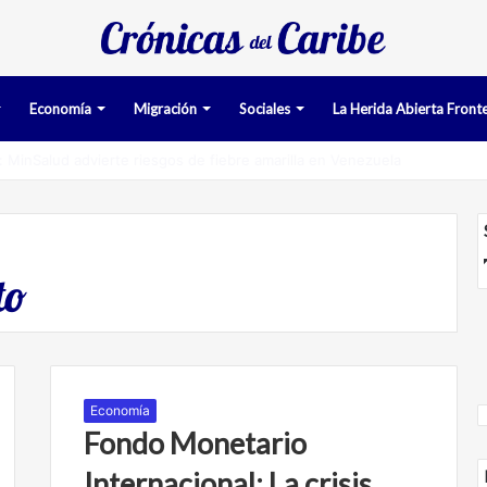
Economía
Migración
Sociales
La Herida Abierta Fronte
man pruebas acusatorias contra los cinco deportados de Aruba detenid
to
Economía
Fondo Monetario
Internacional: La crisis