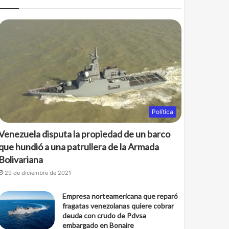
b
t
o
e
o
r
k
Política
Venezuela disputa la propiedad de un barco
que hundió a una patrullera de la Armada
Bolivariana
29 de diciembre de 2021
Empresa norteamericana que reparó
fragatas venezolanas quiere cobrar
deuda con crudo de Pdvsa
embargado en Bonaire