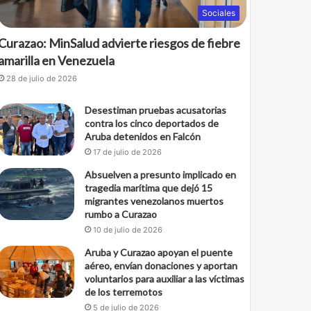
Sociales
Curazao: MinSalud advierte riesgos de fiebre
amarilla en Venezuela
28 de julio de 2026
Desestiman pruebas acusatorias
contra los cinco deportados de
Aruba detenidos en Falcón
17 de julio de 2026
Absuelven a presunto implicado en
tragedia marítima que dejó 15
migrantes venezolanos muertos
rumbo a Curazao
10 de julio de 2026
Aruba y Curazao apoyan el puente
aéreo, envían donaciones y aportan
voluntarios para auxiliar a las víctimas
de los terremotos
5 de julio de 2026