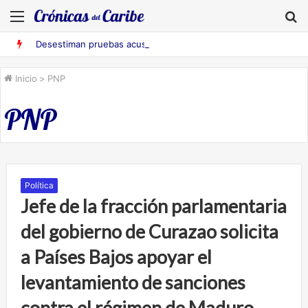
Menú
B
Desestiman pruebas acusatorias contra los cinco deportados de Aruba detenidos en Falcón
Inicio
>
PNP
PNP
Política
Jefe de la fracción parlamentaria
del gobierno de Curazao solicita
a Países Bajos apoyar el
levantamiento de sanciones
contra el régimen de Maduro