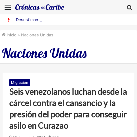
Menú
B
Desestiman pruebas acusatorias contra los cinco deportados de Aruba detenidos en Falcón
Inicio
>
Naciones Unidas
Naciones Unidas
Migración
Seis venezolanos luchan desde la
cárcel contra el cansancio y la
presión del poder para conseguir
asilo en Curazao