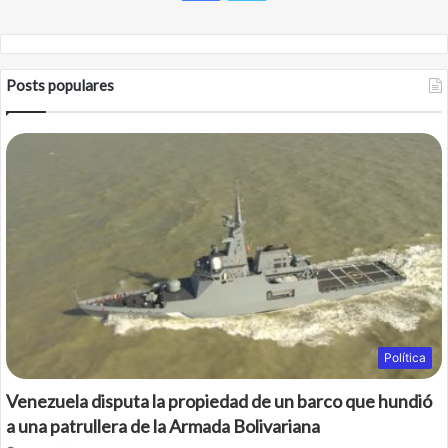
a
w
c
i
Posts populares
e
t
b
t
o
e
o
r
k
Política
Venezuela disputa la propiedad de un barco que hundió
a una patrullera de la Armada Bolivariana