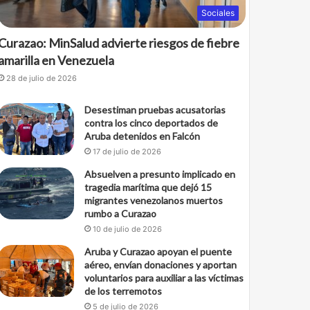
Sociales
Curazao: MinSalud advierte riesgos de fiebre
amarilla en Venezuela
28 de julio de 2026
Desestiman pruebas acusatorias
contra los cinco deportados de
Aruba detenidos en Falcón
17 de julio de 2026
Absuelven a presunto implicado en
tragedia marítima que dejó 15
migrantes venezolanos muertos
rumbo a Curazao
10 de julio de 2026
Aruba y Curazao apoyan el puente
aéreo, envían donaciones y aportan
voluntarios para auxiliar a las víctimas
de los terremotos
5 de julio de 2026