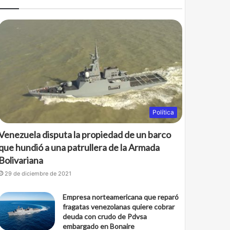
b
t
o
e
o
r
k
Política
Venezuela disputa la propiedad de un barco
que hundió a una patrullera de la Armada
Bolivariana
29 de diciembre de 2021
Empresa norteamericana que reparó
fragatas venezolanas quiere cobrar
deuda con crudo de Pdvsa
embargado en Bonaire