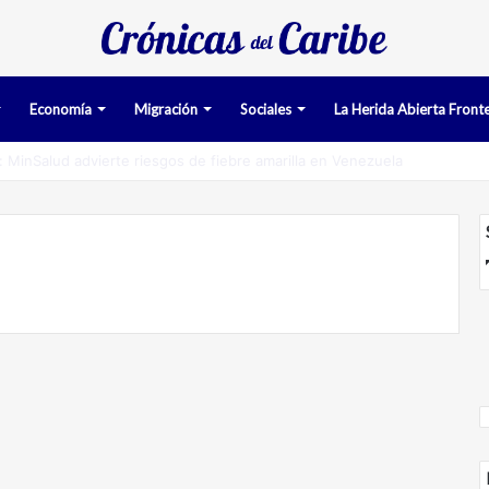
Economía
Migración
Sociales
La Herida Abierta Fronte
man pruebas acusatorias contra los cinco deportados de Aruba detenid
Migración
Venezolano que padece
VIH logró triunfo legal que