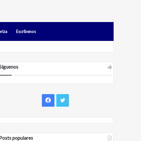
riza
Escríbenos
os en Falcón
Síguenos
F
T
a
w
c
i
Posts populares
e
t