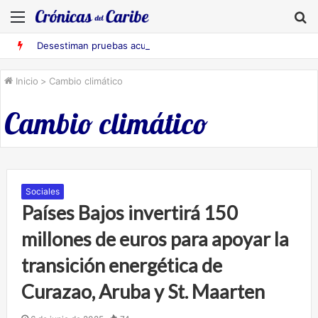
Menú
B
Desestiman pruebas acusatorias contra los cinco deportados de Aruba detenidos en Falcón
Inicio
>
Cambio climático
Cambio climático
Sociales
Países Bajos invertirá 150
millones de euros para apoyar la
transición energética de
Curazao, Aruba y St. Maarten