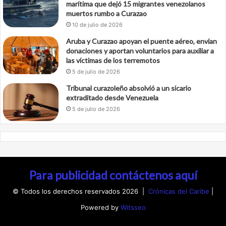
marítima que dejó 15 migrantes venezolanos
muertos rumbo a Curazao
10 de julio de 2026
Aruba y Curazao apoyan el puente aéreo, envían
donaciones y aportan voluntarios para auxiliar a
las víctimas de los terremotos
5 de julio de 2026
Tribunal curazoleño absolvió a un sicario
extraditado desde Venezuela
5 de julio de 2026
Para publicidad contáctenos aquí
© Todos los derechos reservados 2026 |
Crónicas del Caribe
|
Powered by
Witsseo