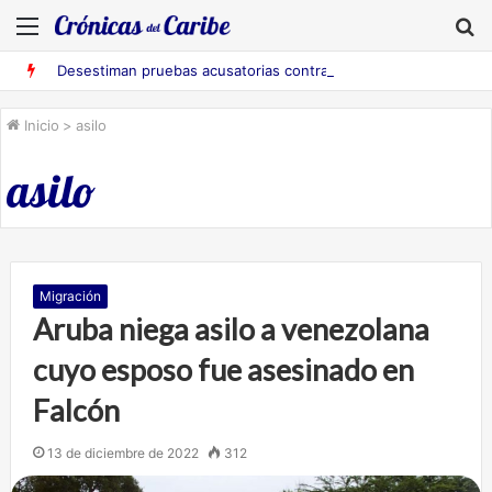
Menú
B
Desestiman pruebas acusatorias contra los cinco deportados de Aruba detenidos en Falcón
Inicio
>
asilo
asilo
Migración
Aruba niega asilo a venezolana
cuyo esposo fue asesinado en
Falcón
13 de diciembre de 2022
312