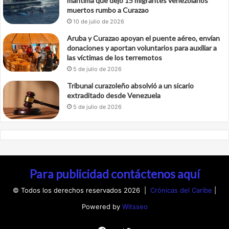
marítima que dejó 15 migrantes venezolanos
muertos rumbo a Curazao
10 de julio de 2026
Aruba y Curazao apoyan el puente aéreo, envían
donaciones y aportan voluntarios para auxiliar a
las víctimas de los terremotos
5 de julio de 2026
Tribunal curazoleño absolvió a un sicario
extraditado desde Venezuela
5 de julio de 2026
Para publicidad contáctenos aquí
© Todos los derechos reservados 2026 |
Crónicas del Caribe
|
Powered by
Witsseo