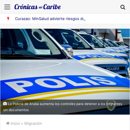
Menú
B
Curazao: MinSalud advierte riesgos de fiebre amarilla en Venezuela
La Policía de Aruba aumenta los controles para detener a los migrantes
sin documentos
Inicio
>
Migración