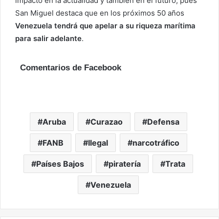
impacto en la actualidad y también en el futuro, pues
San Miguel destaca que en los próximos 50 años
Venezuela tendrá que apelar a su riqueza marítima
para salir adelante
.
Comentarios de Facebook
Aruba
Curazao
Defensa
FANB
Ilegal
narcotráfico
Países Bajos
piratería
Trata
Venezuela