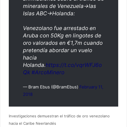
minerales de Venezuela->las
Islas ABC->Holanda:
Venezolano fue arrestado en
Aruba con 50Kg en lingotes de
oro valorados en €1,7m cuando
pretendía abordar un vuelo
hacia
Holanda.
https://t.co/vqrWFJ6o
Qk
#ArcoMinero
— Bram Ebus (@BramEbus)
February 11,
2018
Investigaciones demuestran el tráfico de oro venezolano
hacia el Caribe Neerlandés