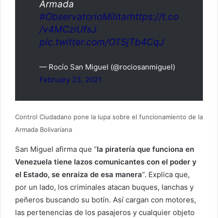
Armada
#ObservatorioMilitar
https://t.co
/v4MCziUfsJ
pic.twitter.com/OTSjTb4CqJ
— Rocío San Miguel (@rociosanmiguel)
February 23, 2021
Control Ciudadano pone la lupa sobre el funcionamiento de la
Armada Bolivariana
San Miguel afirma que “
la piratería que funciona en
Venezuela tiene lazos comunicantes con el poder y
el Estado, se enraiza de esa manera
”. Explica que,
por un lado, los criminales atacan buques, lanchas y
peñeros buscando su botín. Así cargan con motores,
las pertenencias de los pasajeros y cualquier objeto