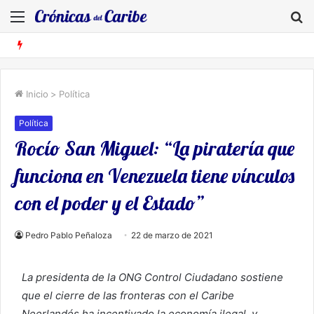
Menú
B
Inicio
>
Política
Política
Rocío San Miguel: “La piratería que
funciona en Venezuela tiene vínculos
con el poder y el Estado”
Pedro Pablo Peñaloza
22 de marzo de 2021
La presidenta de la ONG Control Ciudadano sostiene
que el cierre de las fronteras con el Caribe
Neerlandés ha incentivado la economía ilegal, y