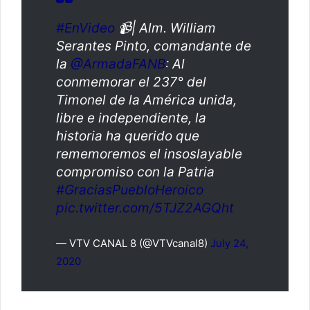
#EnVideo
📹| Alm. William
Serantes Pinto, comandante de
la
@ArmadaFANB
: Al
conmemorar el 237° del
Timonel de la América unida,
libre e independiente, la
historia ha querido que
rememoremos el insoslayable
compromiso con la Patria
#GraciasPuebloHeroico
pic.twitter.com/5TJZ2AGQht
— VTV CANAL 8 (@VTVcanal8)
July 24,
2020