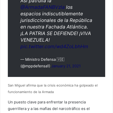
Así patrulla la
@ArmadaFANBVzla
los
espacios indiscutiblemente
jurisdiccionales de la República
en nuestra Fachada Atlántica.
¡LA PATRIA SE DEFIENDE! ¡VIVA
VENEZUELA!
pic.twitter.com/wd4ZoLbhHm
— Ministro Defensa 🇻🇪
(@mppdefensa1)
January 21, 2021
San Miguel afirma que la crisis económica ha golpeado el
funcionamiento de la Armada
Un puesto clave para enfrentar la presencia
guerrillera y a las mafias del narcotráfico es el