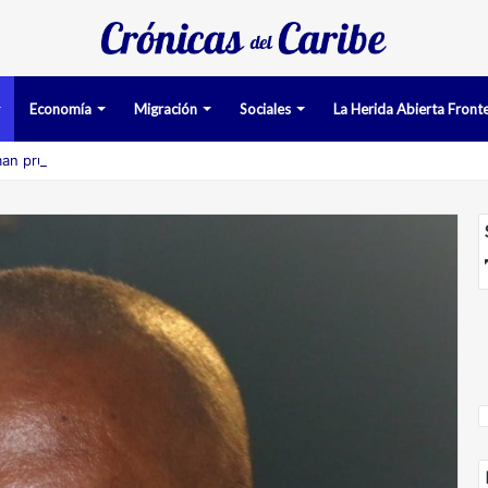
Economía
Migración
Sociales
La Herida Abierta Fronte
an pruebas acusatorias contra los cinco deportados de Aruba detenido