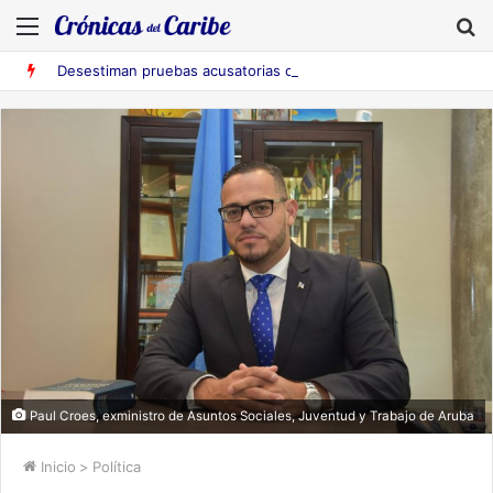
Menú
B
Desestiman pruebas acusatorias contra los cinco deportados de Aruba detenidos en Falcón
Paul Croes, exministro de Asuntos Sociales, Juventud y Trabajo de Aruba
Inicio
>
Política