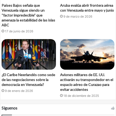
Países Bajos señala que
Aruba evalúa abrir frontera aérea
Venezuela sigue siendo un
con Venezuela entre mayo y junio
“factor impredecible” que
9 de marzo de 2026
amenaza la estabilidad de las islas
ABC
17 de junio de 2026
¿El Caribe Neerlandés como sede
Aviones militares de EE. UU.
de las negociaciones sobre la
activarán su transpondedor en el
democracia en Venezuela?
espacio aéreo de Curazao para
evitar accidentes
9 de enero de 2026
18 de diciembre de 2025
Síguenos