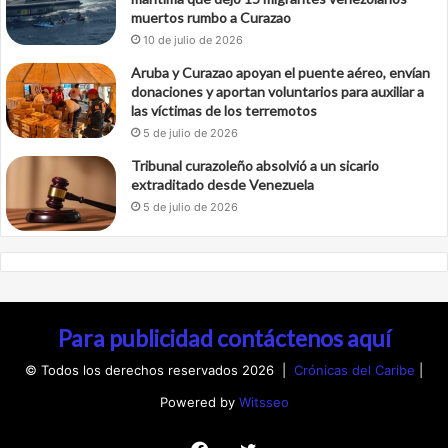
muertos rumbo a Curazao
10 de julio de 2026
Aruba y Curazao apoyan el puente aéreo, envían
donaciones y aportan voluntarios para auxiliar a
las víctimas de los terremotos
5 de julio de 2026
Tribunal curazoleño absolvió a un sicario
extraditado desde Venezuela
5 de julio de 2026
Para publicidad contáctenos aquí
© Todos los derechos reservados 2026 |
Crónicas del Caribe
|
Powered by
Witsseo