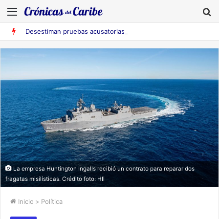
Menú
B
Desestiman pruebas acusatorias contra los cinco deportados de Aruba detenidos en Falcón
La empresa Huntington Ingalls recibió un contrato para reparar dos
fragatas misilísticas. Crédito foto: HII
Inicio
>
Política