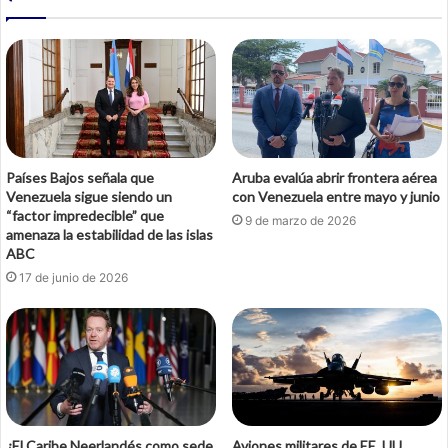
Países Bajos señala que
Aruba evalúa abrir frontera aérea
Venezuela sigue siendo un
con Venezuela entre mayo y junio
“factor impredecible” que
9 de marzo de 2026
amenaza la estabilidad de las islas
ABC
17 de junio de 2026
¿El Caribe Neerlandés como sede
Aviones militares de EE. UU.