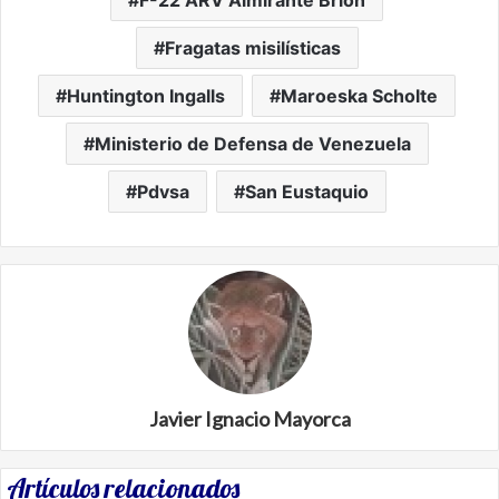
F-22 ARV Almirante Brión
Fragatas misilísticas
Huntington Ingalls
Maroeska Scholte
Ministerio de Defensa de Venezuela
Pdvsa
San Eustaquio
Javier Ignacio Mayorca
Artículos relacionados