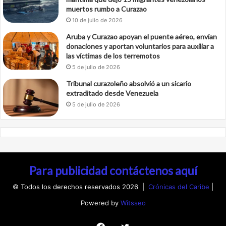
muertos rumbo a Curazao
10 de julio de 2026
Aruba y Curazao apoyan el puente aéreo, envían
donaciones y aportan voluntarios para auxiliar a
las víctimas de los terremotos
5 de julio de 2026
Tribunal curazoleño absolvió a un sicario
extraditado desde Venezuela
5 de julio de 2026
Para publicidad contáctenos aquí
© Todos los derechos reservados 2026 |
Crónicas del Caribe
|
Powered by
Witsseo