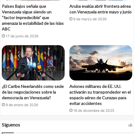
Países Bajos señala que
Aruba evalúa abrir frontera aérea
Venezuela sigue siendo un
con Venezuela entre mayo y junio
“factor impredecible” que
9 de marzo de 2026
amenaza la estabilidad de las islas
ABC
17 de junio de 2026
¿El Caribe Neerlandés como sede
Aviones militares de EE. UU.
de las negociaciones sobre la
activarán su transpondedor en el
democracia en Venezuela?
espacio aéreo de Curazao para
evitar accidentes
9 de enero de 2026
18 de diciembre de 2025
Síguenos