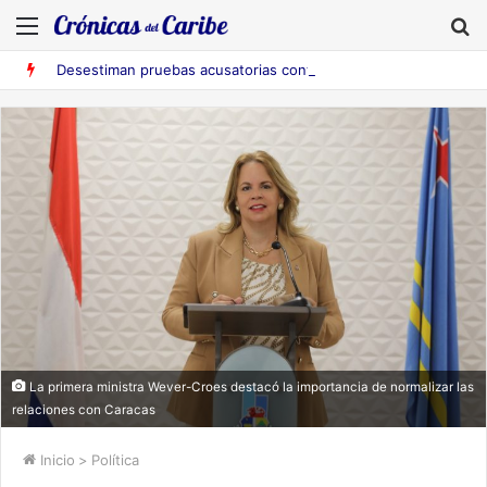
Menú
B
Desestiman pruebas acusatorias contra los cinco deportados de Aruba detenidos en Falcón
La primera ministra Wever-Croes destacó la importancia de normalizar las
relaciones con Caracas
Inicio
>
Política