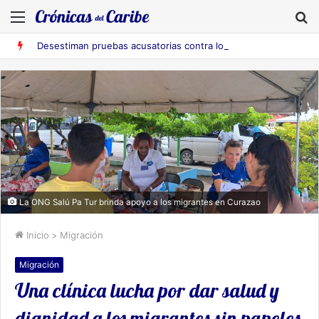
Menú
B
Desestiman pruebas acusatorias contra los cinco deportados de Aruba detenidos en Falcón
La ONG Salú Pa Tur brinda apoyo a los migrantes en Curazao
Inicio
>
Migración
Migración
Una clínica lucha por dar salud y
dignidad a los migrantes sin papeles