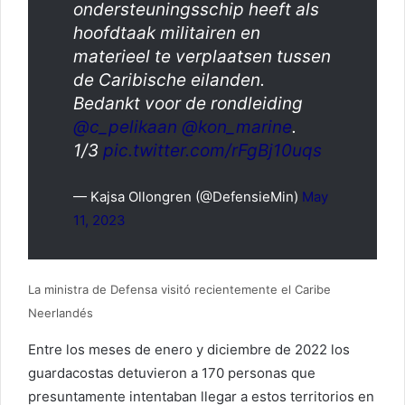
ondersteuningsschip heeft als
hoofdtaak militairen en
materieel te verplaatsen tussen
de Caribische eilanden.
Bedankt voor de rondleiding
@c_pelikaan
@kon_marine
.
1/3
pic.twitter.com/rFgBj10uqs
— Kajsa Ollongren (@DefensieMin)
May
11, 2023
La ministra de Defensa visitó recientemente el Caribe
Neerlandés
Entre los meses de enero y diciembre de 2022 los
guardacostas detuvieron a 170 personas que
presuntamente intentaban llegar a estos territorios en