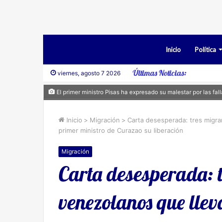
Inicio
Política
Últimas Noticias:
viernes, agosto 7 2026
El primer ministro Pisas ha expresado su malestar por las fal
Inicio
>
Migración
>
Carta desesperada: tres migran
primer ministro de Curazao su liberación
Migración
Carta desesperada: 
venezolanos que llev