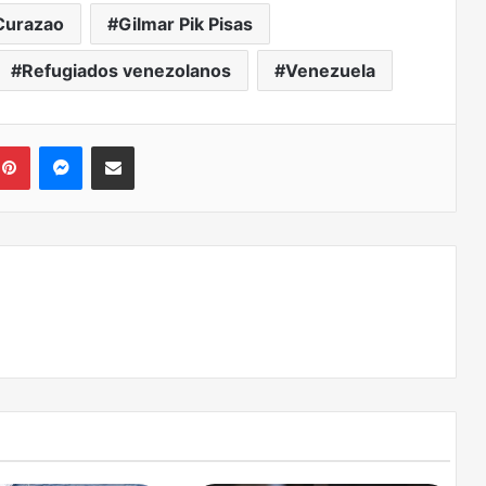
Curazao
Gilmar Pik Pisas
Refugiados venezolanos
Venezuela
kedIn
Pinterest
Messenger
Compartir via correo electrónico