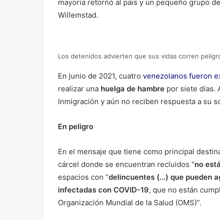
mayoría retornó al país y un pequeño grupo dec
Willemstad.
Los detenidos advierten que sus vidas corren peligro
En junio de 2021, cuatro
venezolanos fueron e
realizar una
huelga de hambre
por siete días.
Inmigración y aún no reciben respuesta a su so
En peligro
En el mensaje que tiene como principal destina
cárcel donde se encuentran recluidos “
no est
espacios con “
delincuentes (…) que pueden ag
infectadas con COVID-19
, que no están cump
Organización Mundial de la Salud (OMS)”.