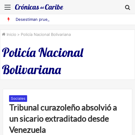
Menú
B
Desestiman pruebas acusatorias contra los cinco deportados de Aruba detenidos en Falcón
Inicio
>
Policía Nacional Bolivariana
Policía Nacional
Bolivariana
Sociales
Tribunal curazoleño absolvió a
un sicario extraditado desde
Venezuela