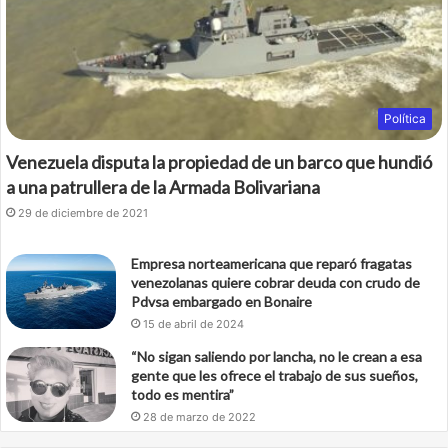
k
Política
Venezuela disputa la propiedad de un barco que hundió
a una patrullera de la Armada Bolivariana
29 de diciembre de 2021
Empresa norteamericana que reparó fragatas
venezolanas quiere cobrar deuda con crudo de
Pdvsa embargado en Bonaire
15 de abril de 2024
“No sigan saliendo por lancha, no le crean a esa
gente que les ofrece el trabajo de sus sueños,
todo es mentira”
28 de marzo de 2022