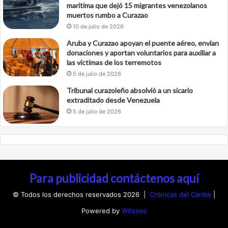
marítima que dejó 15 migrantes venezolanos
muertos rumbo a Curazao
10 de julio de 2026
Aruba y Curazao apoyan el puente aéreo, envían
donaciones y aportan voluntarios para auxiliar a
las víctimas de los terremotos
5 de julio de 2026
Tribunal curazoleño absolvió a un sicario
extraditado desde Venezuela
5 de julio de 2026
Para publicidad contáctenos aquí
© Todos los derechos reservados 2026 |
Crónicas del Caribe
|
Powered by
Witsseo