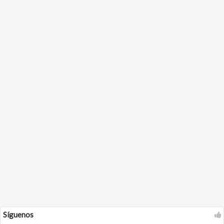
Sociales
Proponen incluir el deporte
como un componente clave en la
planificación de Aruba
31 de enero de 2024
48
Síguenos