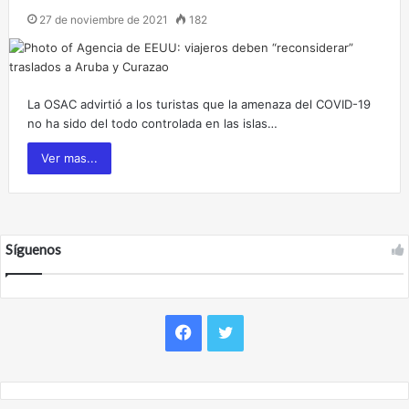
27 de noviembre de 2021
182
La OSAC advirtió a los turistas que la amenaza del COVID-19
no ha sido del todo controlada en las islas…
Ver mas...
Síguenos
F
T
a
w
c
i