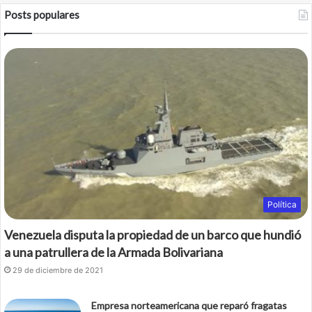
Posts populares
e
t
b
t
o
e
o
r
k
Política
Venezuela disputa la propiedad de un barco que hundió
a una patrullera de la Armada Bolivariana
29 de diciembre de 2021
Empresa norteamericana que reparó fragatas