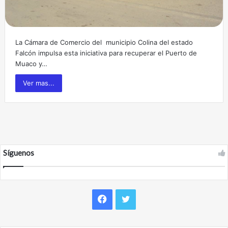
La Cámara de Comercio del municipio Colina del estado
Falcón impulsa esta iniciativa para recuperar el Puerto de
Muaco y…
Ver mas...
Síguenos
F
T
a
w