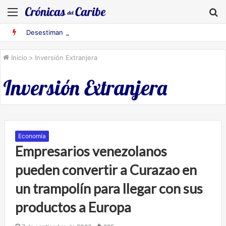
Menú
B
Desestiman pruebas acusatorias contra los cinco deportados de Aruba detenidos en Falcón
Inicio
>
Inversión Extranjera
Inversión Extranjera
Economía
Empresarios venezolanos
pueden convertir a Curazao en
un trampolín para llegar con sus
productos a Europa