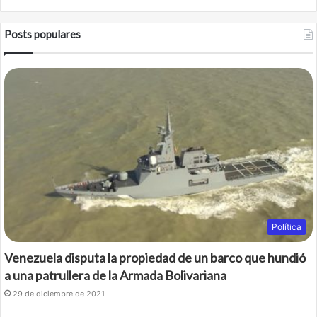
c
i
Posts populares
e
t
b
t
o
e
o
r
k
Política
Venezuela disputa la propiedad de un barco que hundió
a una patrullera de la Armada Bolivariana
29 de diciembre de 2021