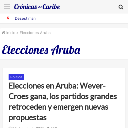
Menú
B
Desestiman pruebas acusatorias contra los cinco deportados de Aruba detenidos en Falcón
Inicio
>
Elecciones Aruba
Elecciones Aruba
Política
Elecciones en Aruba: Wever-
Croes gana, los partidos grandes
retroceden y emergen nuevas
propuestas