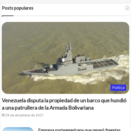
c
i
Posts populares
e
t
b
t
o
e
o
r
k
Política
Venezuela disputa la propiedad de un barco que hundió
a una patrullera de la Armada Bolivariana
29 de diciembre de 2021
Empresa norteamericana que reparó fragatas