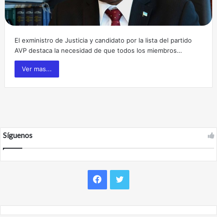
El exministro de Justicia y candidato por la lista del partido
AVP destaca la necesidad de que todos los miembros…
Ver mas...
Síguenos
F
T
a
w