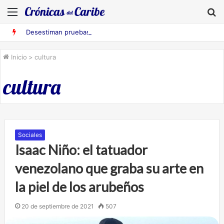
Menú
B
Desestiman pruebas acusatorias contra los cinco deportados de Aruba detenidos en Falcón
Inicio
>
cultura
cultura
Sociales
Isaac Niño: el tatuador
venezolano que graba su arte en
la piel de los arubeños
20 de septiembre de 2021
507