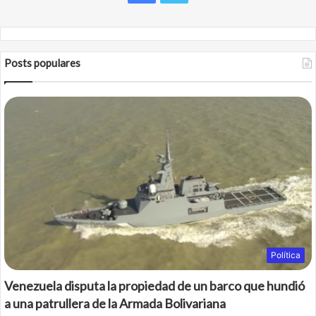
a
w
c
i
Posts populares
e
t
b
t
o
e
o
r
k
Política
Venezuela disputa la propiedad de un barco que hundió
a una patrullera de la Armada Bolivariana