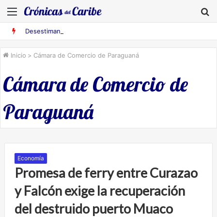
Menú
B
Desestiman pruebas acusatorias contra los cinco deportados de Aruba detenidos en Falcón
Inicio
>
Cámara de Comercio de Paraguaná
Cámara de Comercio de
Paraguaná
Economía
Promesa de ferry entre Curazao
y Falcón exige la recuperación
del destruido puerto Muaco