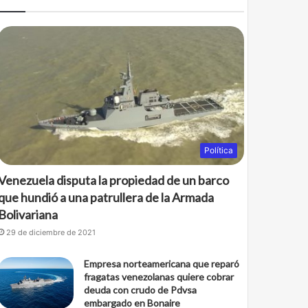
b
t
o
e
o
r
k
Política
Venezuela disputa la propiedad de un barco
que hundió a una patrullera de la Armada
Bolivariana
29 de diciembre de 2021
Empresa norteamericana que reparó
fragatas venezolanas quiere cobrar
deuda con crudo de Pdvsa
embargado en Bonaire