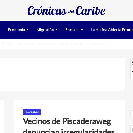
Economía
Migración
Sociales
La Herida Abierta Fronte
man pruebas acusatorias contra los cinco deportados de Aruba detenid
Sociales
Vecinos de Piscaderaweg
denuncian irregularidades