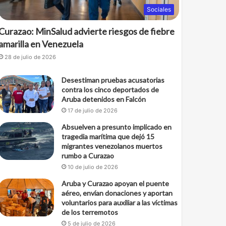
Sociales
Curazao: MinSalud advierte riesgos de fiebre
amarilla en Venezuela
28 de julio de 2026
Desestiman pruebas acusatorias
contra los cinco deportados de
Aruba detenidos en Falcón
17 de julio de 2026
Absuelven a presunto implicado en
tragedia marítima que dejó 15
migrantes venezolanos muertos
rumbo a Curazao
10 de julio de 2026
Aruba y Curazao apoyan el puente
aéreo, envían donaciones y aportan
voluntarios para auxiliar a las víctimas
de los terremotos
5 de julio de 2026