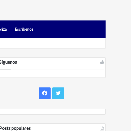
riza
Escríbenos
os en Falcón
Síguenos
F
T
a
w
c
i
Posts populares
e
t