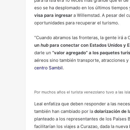
para la isla era 10 veces más grande que el d
eso se ha desplomado en los últimos tiempos y
visa para ingresar
a Willemstad. A pesar del c
oportunidades para recuperar el turismo.
“Cuando abramos las fronteras, la gente irá a
un
hub
para conectar con Estados Unidos y 
darle un
“valor agregado” a los paquetes turí
aéreos sino también transporte, atracciones y
centro Sambil
.
Por muchos años el turista venezolano tuvo a las isl
Leal enfatiza que deben responder a las neces
también han cambiado por la
dolarización de 
planteado a los representantes de los Países B
facilitarían los viajes a Curazao, dada la nueva