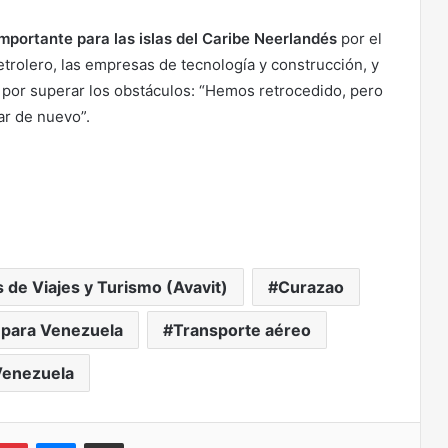
portante para las islas del Caribe
Neerlandés
por el
etrolero, las empresas de tecnología y construcción, y
ta por superar los obstáculos: “Hemos retrocedido, pero
r de nuevo”.
de Viajes y Turismo (Avavit)
Curazao
 para Venezuela
Transporte aéreo
Venezuela
kedIn
Pinterest
Messenger
Compartir via correo electrónico