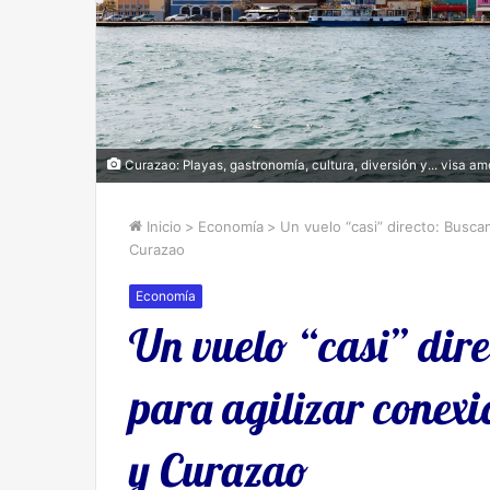
Curazao: Playas, gastronomía, cultura, diversión y... visa am
Inicio
>
Economía
>
Un vuelo “casi” directo: Busca
Curazao
Economía
Un vuelo “casi” dir
para agilizar conexi
y Curazao