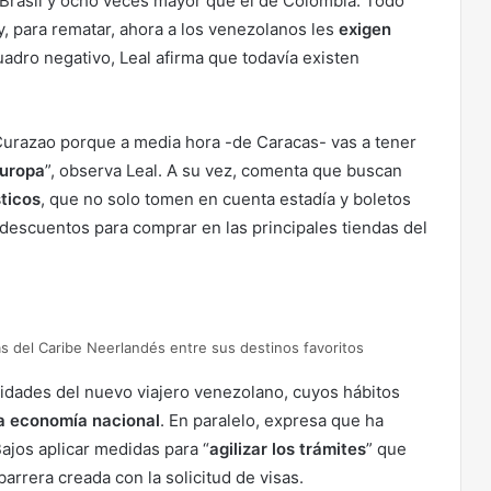
e Brasil y ocho veces mayor que el de Colombia. Todo
, para rematar, ahora a los venezolanos les
exigen
uadro negativo, Leal afirma que todavía existen
 Curazao porque a media hora -de Caracas- vas a tener
Europa
”, observa Leal. A su vez, comenta que buscan
sticos
, que no solo tomen en cuenta estadía y boletos
 descuentos para comprar en las principales tiendas del
as del Caribe Neerlandés entre sus destinos favoritos
idades del nuevo viajero venezolano, cuyos hábitos
la economía nacional
. En paralelo, expresa que ha
ajos aplicar medidas para “
agilizar los trámites
” que
 barrera creada con la solicitud de visas.