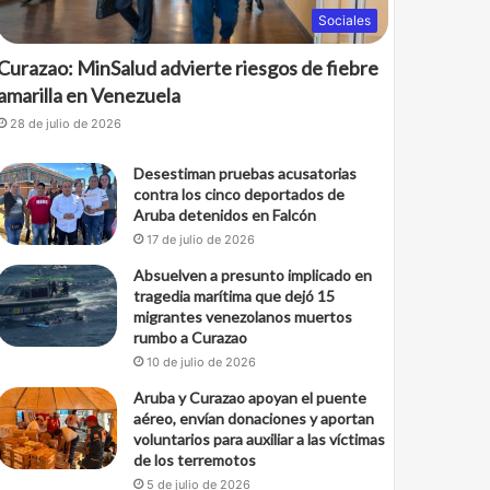
Sociales
Curazao: MinSalud advierte riesgos de fiebre
amarilla en Venezuela
28 de julio de 2026
Desestiman pruebas acusatorias
contra los cinco deportados de
Aruba detenidos en Falcón
17 de julio de 2026
Absuelven a presunto implicado en
tragedia marítima que dejó 15
migrantes venezolanos muertos
rumbo a Curazao
10 de julio de 2026
Aruba y Curazao apoyan el puente
aéreo, envían donaciones y aportan
voluntarios para auxiliar a las víctimas
de los terremotos
5 de julio de 2026