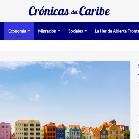
Economía
Migración
Sociales
La Herida Abierta Fronte
an pruebas acusatorias contra los cinco deportados de Aruba detenido