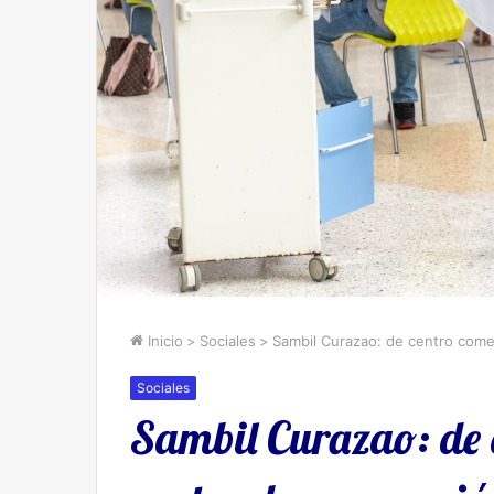
Inicio
>
Sociales
>
Sambil Curazao: de centro comer
Sociales
Sambil Curazao: de 