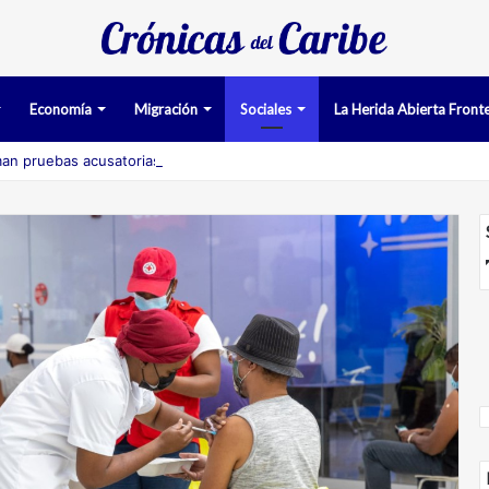
Economía
Migración
Sociales
La Herida Abierta Fronte
an pruebas acusatorias contra los cinco deportados de Aruba detenido