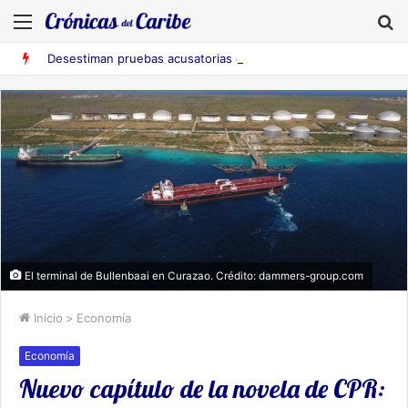
Menú
B
Desestiman pruebas acusatorias contra los cinco deportados de Aruba detenidos en Falcón
El terminal de Bullenbaai en Curazao. Crédito: dammers-group.com
Inicio
>
Economía
Economía
Nuevo capítulo de la novela de CPR: